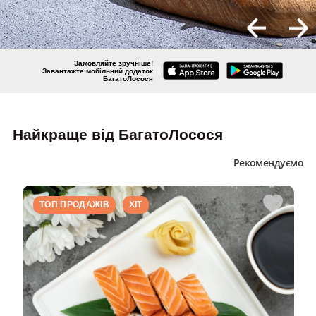
Замовляйте зручніше!
Завантажте мобільний додаток
БагатоЛосося
Найкраще від БагатоЛосося
Рекомендуємо
ТОП ПРОДАЖІВ
ХIТ