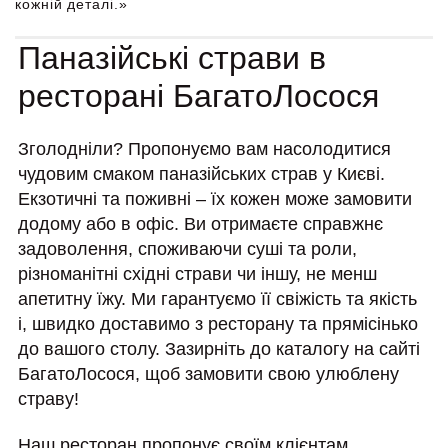
кожній деталi.»
Паназійські страви в
ресторані БагатоЛосося
Зголодніли? Пропонуємо вам насолодитися
чудовим смаком паназійських страв у Києві.
Екзотичні та поживні – їх кожен може замовити
додому або в офіс. Ви отримаєте справжнє
задоволення, споживаючи суші та роли,
різноманітні східні страви чи іншу, не менш
апетитну їжу. Ми гарантуємо її свіжість та якість
і, швидко доставимо з ресторану та прямісінько
до вашого столу. Зазирніть до каталогу на сайті
БагатоЛосося, щоб замовити свою улюблену
страву!
Наш ресторан пропонує своїм клієнтам