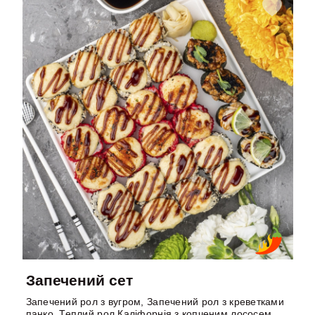
Запечений сет
Запечений рол з вугром, Запечений рол з креветками
панко, Теплий рол Каліфорнія з копченим лососем,