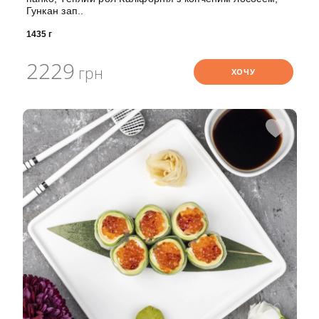
Гункан зап..
1435 г
2229
грн
ХОЧУ