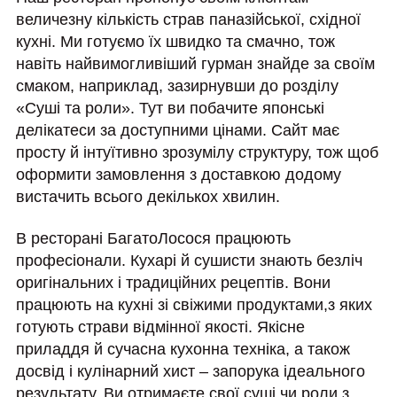
величезну кількість страв паназійської, східної
кухні. Ми готуємо їх швидко та смачно, тож
навіть найвимогливіший гурман знайде за своїм
смаком, наприклад, зазирнувши до розділу
«Суші та роли». Тут ви побачите японські
делікатеси за доступними цінами. Сайт має
просту й інтуїтивно зрозумілу структуру, тож щоб
оформити замовлення з доставкою додому
вистачить всього декількох хвилин.
В ресторані БагатоЛосося працюють
професіонали. Кухарі й сушисти знають безліч
оригінальних і традиційних рецептів. Вони
працюють на кухні зі свіжими продуктами,з яких
готують страви відмінної якості. Якісне
приладдя й сучасна кухонна техніка, а також
досвід і кулінарний хист – запорука ідеального
результату. Ви отримаєте свої суші чи роли з