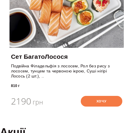
Сет БагатоЛосося
Подвійна Філадельфія з лососем, Рол без рису з
лососем, тунцем та червоною ікрою, Суші нігірі
Лосось (2 шт.), ..
810 г
2190
грн
ХОЧУ
Акції