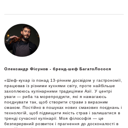
Олександр Фісунов - бренд-шеф БагатоЛосося
«Шеф-кухар із понад 13-річним досвідом у гастрономії,
працював із різними кухнями світу, проте найбільше
захоплююсь кулінарними традиціями Азії. У центрі
уваги — риба та морепродукти, які я намагаюсь
поєднувати так, щоб створити страви з виразним
смаком. Постійно в пошуках нових смакових поєднань і
технологій, щоб підвищити якість страв і залишатися в
тренді сучасної кулінарії. Моя філософія — це
безперервний розвиток і прагнення до досконалості в