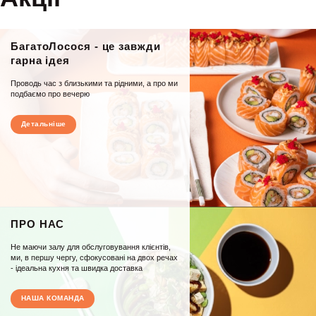
БагатоЛосося - це завжди
гарна ідея
Проводь час з близькими та рідними, а про ми
подбаємо про вечерю
Детальніше
ПРО НАС
Не маючи залу для обслуговування клієнтів,
ми, в першу чергу, сфокусовані на двох речах
- ідеальна кухня та швидка доставка
НАША КОМАНДА