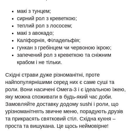
макі з тунцем;
сирний рол з креветкою;
теплий рол з лососем;
макі з авокадо;
Каліфорнія, Філадельфія;
гункан з гребінцем чи червоною ікрою;
запечений рол з креветкою та сніжним
крабом і не тільки.
Східні страви дуже різноманітні, проте
найпопулярнішими серед них є саме суші та
роли. Вони насичені Омега-3 і є ідеальною їжею,
яку можна споживати в будь-який час доби.
Замовляйте доставку додому sushi і роли, що
урізноманітнять звичне меню, порадують друзів
та прикрасять святковий стіл. Східна кухня –
проста та вишукана. Це щось неймовірне!