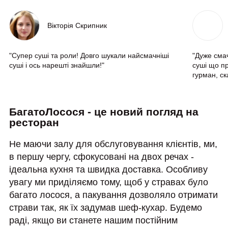
Вікторія Скрипник
"Супер суші та роли! Довго шукали найсмачніші
"Дуже смач
суші і ось нарешті знайшли!"
суші що пр
гурман, ск
БагатоЛосося - це новий погляд на
ресторан
Не маючи залу для обслуговування клієнтів, ми,
в першу чергу, сфокусовані на двох речах -
ідеальна кухня та швидка доставка. Особливу
увагу ми приділяємо тому, щоб у стравах було
багато лосося, а пакування дозволяло отримати
страви так, як їх задумав шеф-кухар. Будемо
раді, якщо ви станете нашим постійним