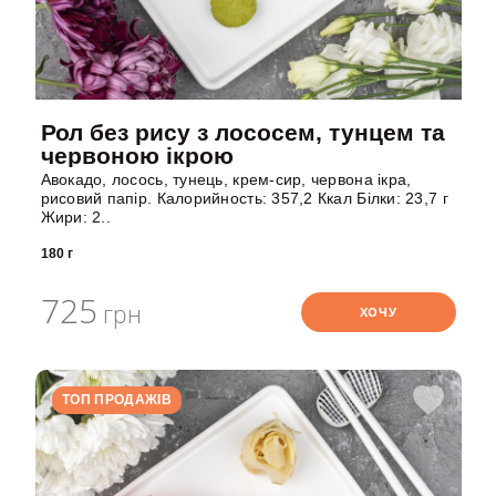
Рол без рису з лососем, тунцем та
червоною ікрою
Авокадо, лосось, тунець, крем-сир, червона ікра,
рисовий папір. Калорийность: 357,2 Ккал Білки: 23,7 г
Жири: 2..
180 г
725
грн
ХОЧУ
ТОП ПРОДАЖІВ