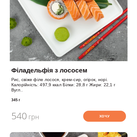
Філадельфія з лососем
Рис, свіже філе лосося, крем-сир, огірок, норі.
Калорійність: 497,9 ккал Білки: 28,8 г Жири: 22,1 г
Вугл..
345 г
540
грн
ХОЧУ