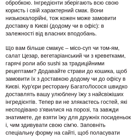
обробкою. Інгредієнти зберігають всю свою
користь і свій характерний смак. Вони
низькокалорійні, тож кожен може замовити
доставку в Києві (додому чи в офіс): в
залежності від власних вподобань.
Що вам більше смакує – місо-суп чи том-ям,
салат Цезар, вегетаріанський чи з креветками,
гарячі роли або sushi за традиційними
рецептами? Додавайте страви до кошика, щоб
замовити їх з доставкою додому чи до офісу в
Києві. Кур’єри ресторану БагатоЛосося швидко
доставлять вашу улюблену їжу з найсвіжіших
інгредієнтів. Тепер ви не злякаєтесь гостей, які
несподівано з’явилися на порозі, та завжди
знатимете, де взяти їжу для дружніх посиденьок
і, чим здивувати свою сім’ю. Заповніть
спеціальну форму на сайті, щоб поласувати