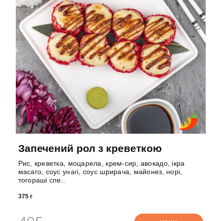
Запечений рол з креветкою
Рис, креветка, моцарела, крем-сир, авокадо, ікра
масаго, соус унагі, соус шрирача, майонез, норі,
тогораші спе..
375 г