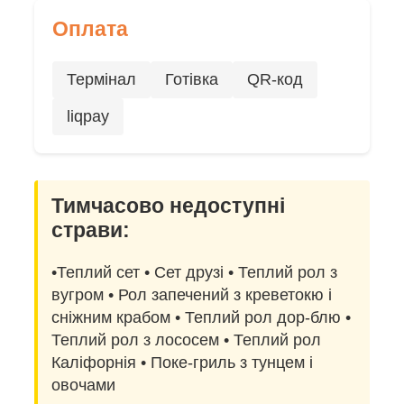
Оплата
Термінал
Готівка
QR-код
liqpay
Тимчасово недоступні
страви:
•Теплий сет • Сет друзі • Теплий рол з
вугром • Рол запечений з креветокю і
сніжним крабом • Теплий рол дор-блю •
Теплий рол з лососем • Теплий рол
Каліфорнія • Поке-гриль з тунцем і
овочами