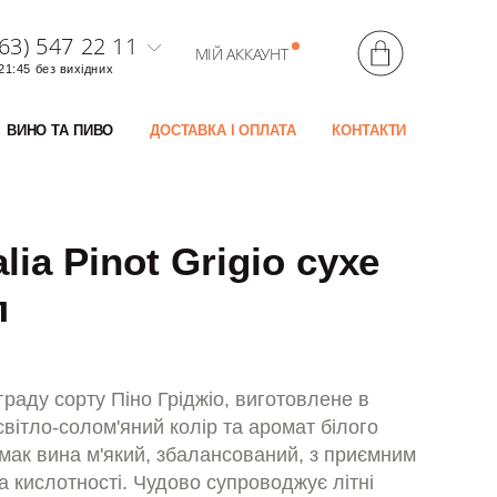
63) 547 22 11
МІЙ АККАУНТ
 21:45 без вихідних
ВИНО ТА ПИВО
ДОСТАВКА І ОПЛАТА
КОНТАКТИ
lia Pinot Grigio сухе
л
граду сорту Піно Гріджіо, виготовлене в
 світло-солом'яний колір та аромат білого
 Смак вина м'який, збалансований, з приємним
 кислотності. Чудово супроводжує літні