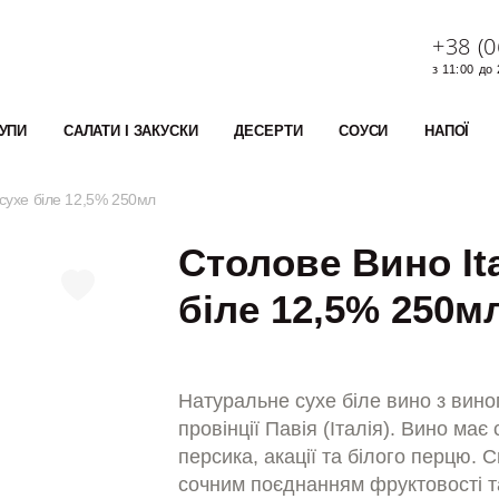
+38 (0
з 11:00 до
УПИ
САЛАТИ І ЗАКУСКИ
ДЕСЕРТИ
СОУСИ
НАПОЇ
o сухе біле 12,5% 250мл
Столове Вино Ita
біле 12,5% 250м
Натуральне сухе біле вино з вино
провінції Павія (Італія). Вино має
персика, акації та білого перцю.
сочним поєднанням фруктовості та