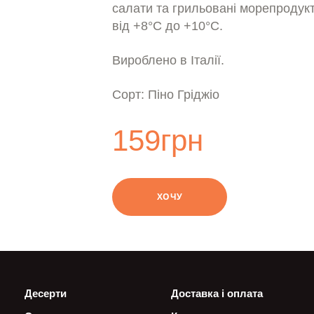
салати та грильовані морепродук
від +8°С до +10°С.
Вироблено в Італії.
Cорт: Піно Гріджіо
159
грн
swipe
ХОЧУ
Десерти
Доставка і оплата