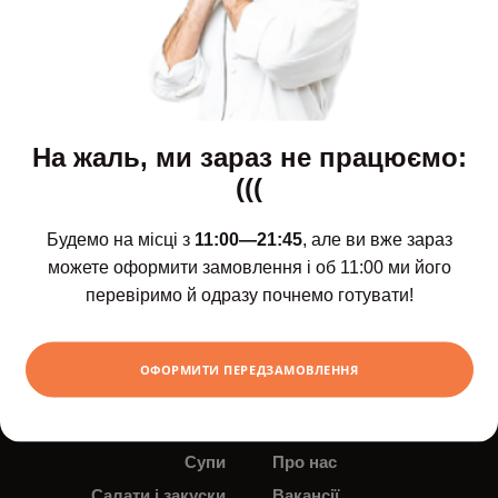
На жаль, ми зараз не працюємо:
(((
Будемо на місці з
11:00—21:45
, але ви вже зараз
можете оформити замовлення і об 11:00 ми його
Щодня з 11:00 до 21:45
перевіримо й одразу почнемо готувати!
Новинки
Доставка і оплата
Сети
Контакти
ОФОРМИТИ ПЕРЕДЗАМОВЛЕННЯ
Роли та суші
Новини
Поке
Акції
Супи
Про нас
Салати і закуски
Вакансії