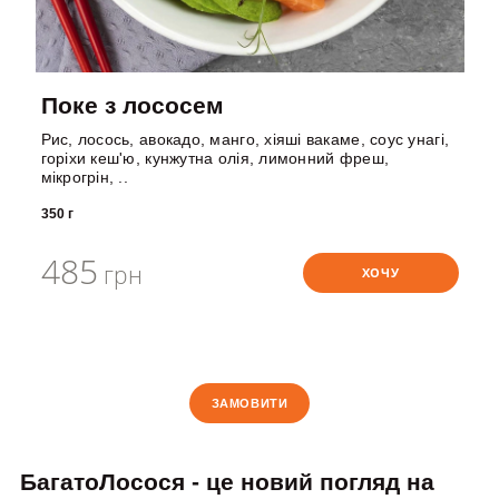
Поке з лососем
Рис, лосось, авокадо, манго, хіяші вакаме, соус унагі,
горіхи кеш'ю, кунжутна олія, лимонний фреш,
мікрогрін, ..
350 г
485
грн
ХОЧУ
ЗАМОВИТИ
БагатоЛосося - це новий погляд на