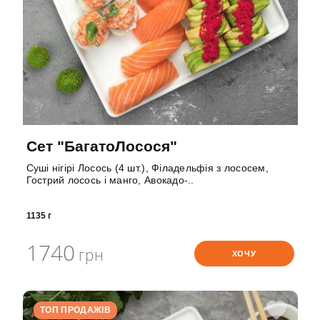
Сет "БагатоЛосося"
Суші нігірі Лосось (4 шт.), Філадельфія з лососем,
Гострий лосось і манго, Авокадо-..
1135 г
1740
грн
ХОЧУ
ТОП ПРОДАЖІВ