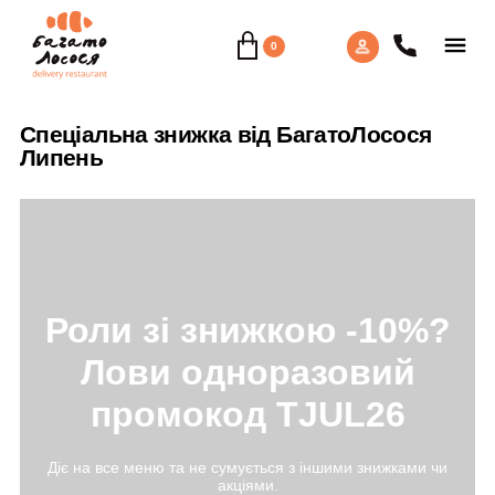
0
Спеціальна знижка від БагатоЛосося
Липень
Роли зі знижкою -10%?
Лови одноразовий
промокод
TJUL26
Діє на все меню та не сумується з іншими знижками чи
акціями.