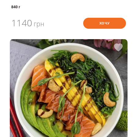
840 г
1140
грн
ХОЧУ