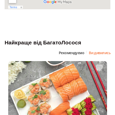
Найкраще від БагатоЛосося
Рекомендуємо
Ви дивились