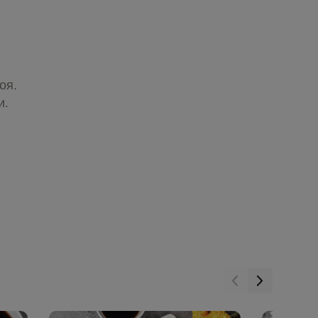
оя.
и.