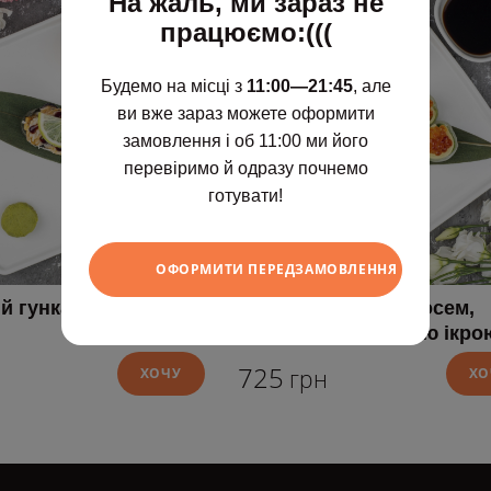
На жаль, ми зараз не
працюємо:(((
Будемо на місці з
11:00—21:45
, але
ви вже зараз можете оформити
замовлення і об 11:00 ми його
перевіримо й одразу почнемо
готувати!
ОФОРМИТИ ПЕРЕДЗАМОВЛЕННЯ
й гункан з мідіями
Рол без рису з лососем,
тунцем та червоною ікро
725
ХОЧУ
грн
ХО