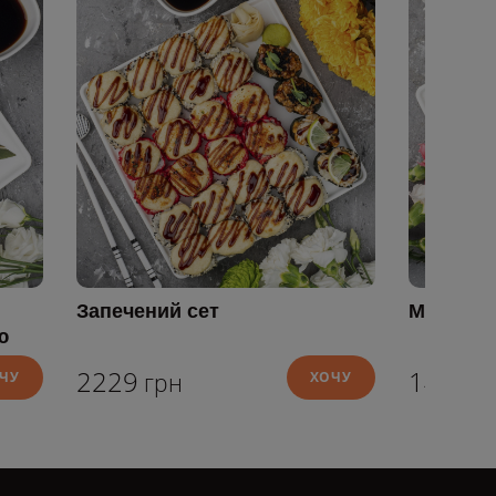
Запечений сет
Міні-сет
ю
2229
1404
ЧУ
грн
ХОЧУ
г