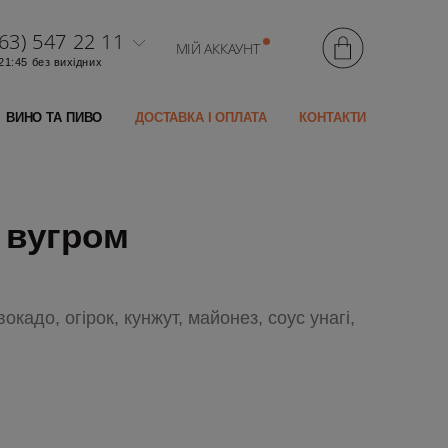
63) 547 22 11
МІЙ АККАУНТ
 21:45 без вихідних
ВИНО ТА ПИВО
ДОСТАВКА І ОПЛАТА
КОНТАКТИ
 вугром
окадо, огірок, кунжут, майонез, соус унагі,