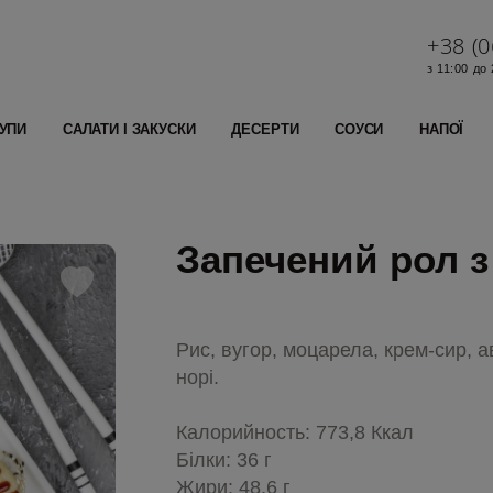
+38 (0
з 11:00 до
УПИ
САЛАТИ І ЗАКУСКИ
ДЕСЕРТИ
СОУСИ
НАПОЇ
Запечений рол з
Рис, вугор, моцарела, крем-сир, ав
норі.
Калорийность: 773,8 Ккал
Білки: 36 г
Жири: 48,6 г