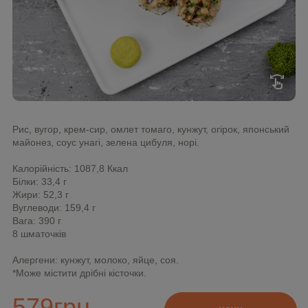
swipe
Рис, вугор, крем-сир, омлет томаго, кунжут, огірок, японський
майонез, соус унагі, зелена цибуля, норі.
Калорійність: 1087,8 Ккал
Білки: 33,4 г
Жири: 52,3 г
Вуглеводи: 159,4 г
Вага: 390 г
8 шматочків
Алергени: кунжут, молоко, яйце, соя.
*Може містити дрібні кісточки.
579
грн