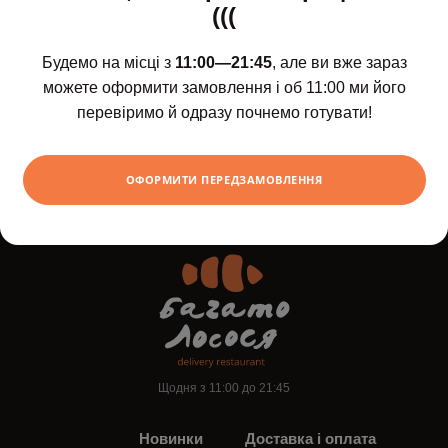
(((
Будемо на місці з
11:00—21:45
, але ви вже зараз
можете оформити замовлення і об 11:00 ми його
перевіримо й одразу почнемо готувати!
Шоколадний рол з
Запечений сет
бананом і апельсином
2229
грн
375
ХОЧУ
ОФОРМИТИ ПЕРЕДЗАМОВЛЕННЯ
грн
Щодня з 11:00 до 21:45
Новинки
Доставка і оплата