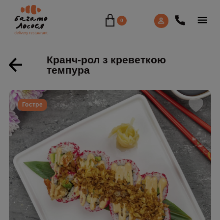
0
Кранч-рол з креветкою
темпура
Гостре