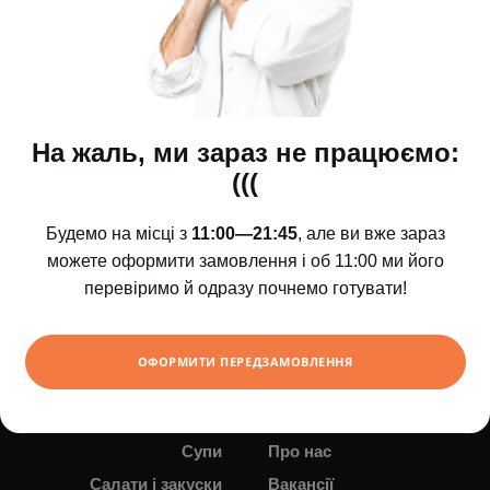
На жаль, ми зараз не працюємо:
(((
Будемо на місці з
11:00—21:45
, але ви вже зараз
можете оформити замовлення і об 11:00 ми його
Щодня з 11:00 до 21:45
перевіримо й одразу почнемо готувати!
Новинки
Доставка і оплата
Сети
Контакти
ОФОРМИТИ ПЕРЕДЗАМОВЛЕННЯ
Роли та суші
Новини
Поке
Акції
Супи
Про нас
Салати і закуски
Вакансії