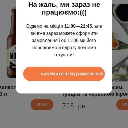
На жаль, ми зараз не
працюємо:(((
Будемо на місці з
11:00—21:45
, але
ви вже зараз можете оформити
замовлення і об 11:00 ми його
перевіримо й одразу почнемо
готувати!
ОФОРМИТИ ПЕРЕДЗАМОВЛЕННЯ
залкогольне пиво
Рол без рису з лососем,
3 л
тунцем та червоною ікро
725
ХОЧУ
грн
ХО