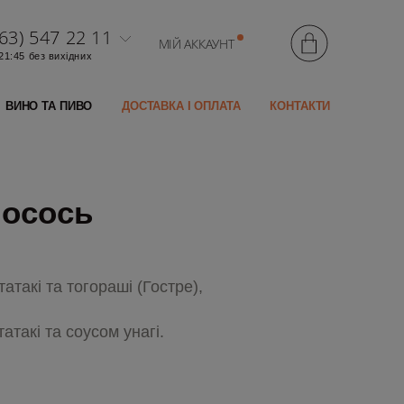
63) 547 22 11
МІЙ АККАУНТ
 21:45 без вихідних
ВИНО ТА ПИВО
ДОСТАВКА І ОПЛАТА
КОНТАКТИ
лосось
такі та тогораші (Гостре),
такі та соусом унагі.