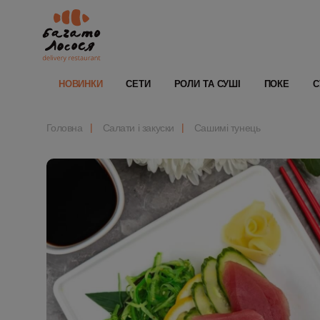
НОВИНКИ
СЕТИ
РОЛИ ТА СУШІ
ПОКЕ
С
Головна
Салати і закуски
Сашимі тунець