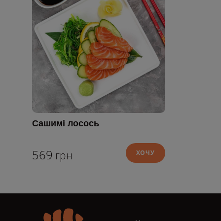
Сашимі лосось
569
грн
ХОЧУ