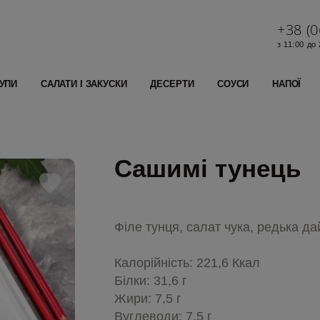
+38 (0
з 11:00 до
УПИ
САЛАТИ І ЗАКУСКИ
ДЕСЕРТИ
СОУСИ
НАПОЇ
Сашимі тунець
Філе тунця, салат чука, редька дай
Калорійність: 221,6 Ккал
Білки: 31,6 г
Жири: 7,5 г
Вуглеводи: 7,5 г