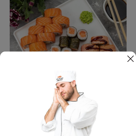
Сет для двох
Філадельфія з лососем татакі (обпаленим),
Філадельфія з лососем, Макі з лососем ..