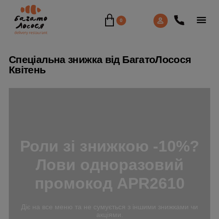
0
Спеціальна знижка від БагатоЛосося
Квітень
Роли зі знижкою -10%?
Лови одноразовий
промокод
APR2610
Діє на все меню та не сумується з іншими знижками чи
акціями.