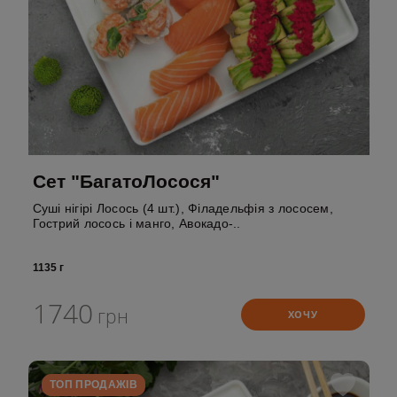
Сет "БагатоЛосося"
Суші нігірі Лосось (4 шт.), Філадельфія з лососем,
Гострий лосось і манго, Авокадо-..
1135 г
1740
грн
ХОЧУ
ТОП ПРОДАЖІВ