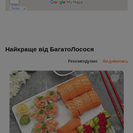
Найкраще від БагатоЛосося
Рекомендуємо
Ви дивились