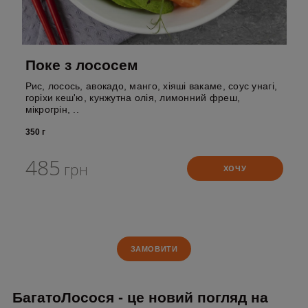
Поке з лососем
Рис, лосось, авокадо, манго, хіяші вакаме, соус унагі,
горіхи кеш'ю, кунжутна олія, лимонний фреш,
мікрогрін, ..
350 г
485
грн
ХОЧУ
ЗАМОВИТИ
БагатоЛосося - це новий погляд на