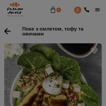
0
Поке з омлетом, тофу та
овочами