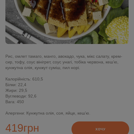
swipe
Рис, омлет тамаго, манго, авокадо, чука, мікс салату, крем-
сир, тофу, соус вінігрет, соус унагі, тобіка червона, кешʼю,
кунжутна олія, кунжут суміш, пил норі.
Калорійність: 610,5
Білки: 22,4
Жири: 29,5
Вуглеводи: 92,6
Вага: 450
Алергени: Кунжутна олія, соя, яйце, кешʼю.
419
грн
ХОЧУ