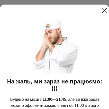
Щодня з 11:00 до 21:45
Новинки
Доставка і оплата
Сети
Контакти
Роли та суші
Новини
На жаль, ми зараз не працюємо:
Поке
Акції
(((
Супи
Про нас
Салати і закуски
Вакансії
Будемо на місці з
11:00—21:45
, але ви вже зараз
Десерти
можете оформити замовлення і об 11:00 ми його