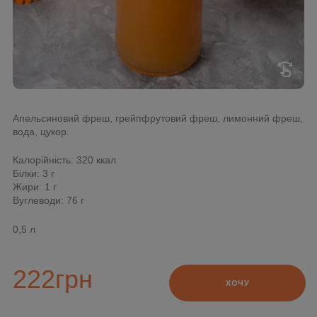
swipe
Апельсиновий фреш, грейпфрутовий фреш, лимонний фреш,
вода, цукор.
Калорійність: 320 ккал
Білки: 3 г
Жири: 1 г
Вуглеводи: 76 г
0,5 л
222
грн
ХОЧУ