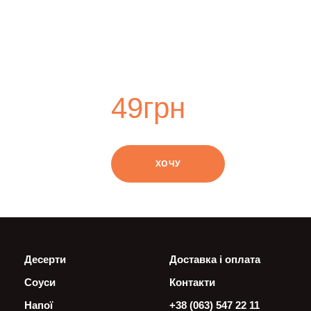
49
грн
swipe
ХОЧУ
Десерти
Доставка і оплата
Соуси
Контакти
Напої
+38 (063) 547 22 11