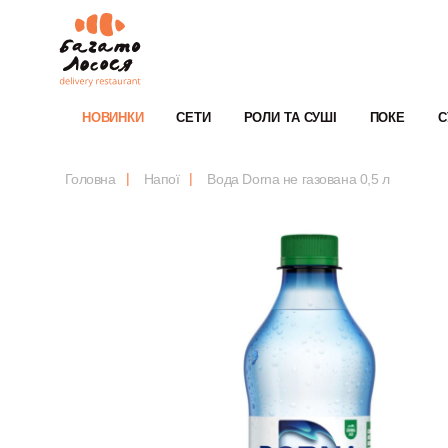
НОВИНКИ
СЕТИ
РОЛИ ТА СУШІ
ПОКЕ
С
Головна
Напої
Вода Dorna не газована 0,5 л