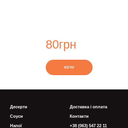
80
грн
swipe
ХОЧУ
Десерти
Доставка і оплата
Соуси
Контакти
Напої
+38 (063) 547 22 11