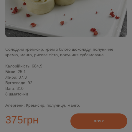
swipe
Солодкий крем-сир, крем з білого шоколаду, полуничне
кремю, манго, рисове тісто, полуниця сублімована.
Калорійність: 684,9
Білки: 25,1
Жири: 37,3
Вуглеводи: 92
Вага: 310
8 шматочків
Алергени: Крем-сир, полуниця, манго.
375
грн
ХОЧУ