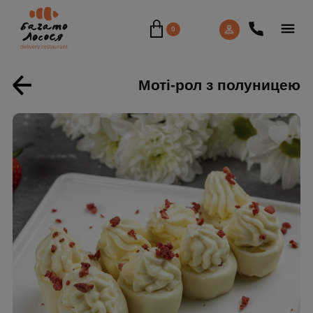
0
Моті-рол з полуницею