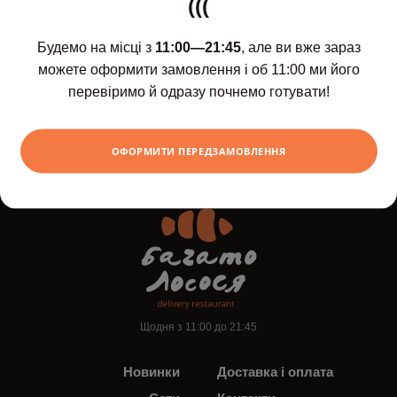
(((
Будемо на місці з
11:00—21:45
, але ви вже зараз
можете оформити замовлення і об 11:00 ми його
Лимонад "Фреш
Лимонад "Манг
перевіримо й одразу почнемо готувати!
цитрус", 0,5 л
маракуя", 0.5 л
222
264
ХОЧУ
грн
грн
ОФОРМИТИ ПЕРЕДЗАМОВЛЕННЯ
Щодня з 11:00 до 21:45
Новинки
Доставка і оплата