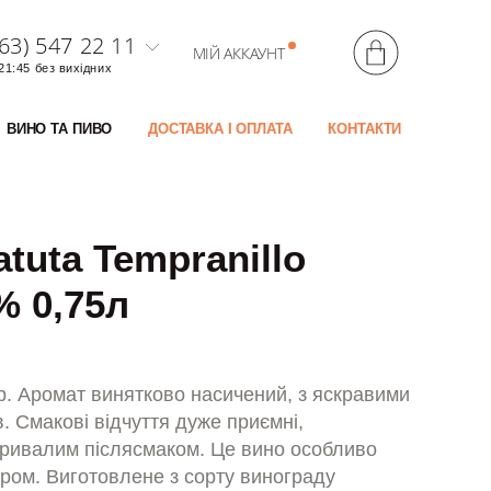
63) 547 22 11
МІЙ АККАУНТ
 21:45 без вихідних
ВИНО ТА ПИВО
ДОСТАВКА І ОПЛАТА
КОНТАКТИ
tuta Tempranillo
% 0,75л
. Аромат винятково насичений, з яскравими
. Смакові відчуття дуже приємні,
тривалим післясмаком. Це вино особливо
иром. Виготовлене з сорту винограду