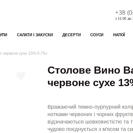
+38 (0
з 11:00 до
УПИ
САЛАТИ І ЗАКУСКИ
ДЕСЕРТИ
СОУСИ
НАПОЇ
lo червоне сухе 13% 0,75л
Столове Вино Ba
червоне сухе 13
Вражаючий темно-пурпурний колір
нотками червоних і чорних фруктів
відзначаються шовковистістю та 
чудово поєднується з м'ясом та с