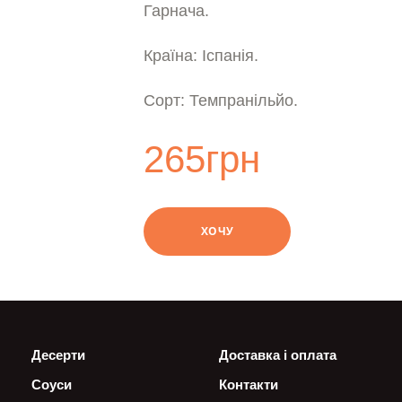
Гарнача.
Країна: Іспанія.
Сорт: Темпранільйо.
265
грн
swipe
ХОЧУ
Десерти
Доставка і оплата
Соуси
Контакти