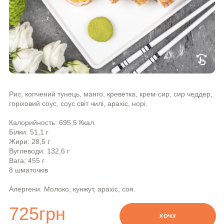
swipe
Рис, копчений тунець, манго, креветка, крем-сир, сир чеддер,
горіховий соус, соус світ чилі, арахіс, норі.
Калорийность: 695,5 Ккал
Білки: 51,1 г
Жири: 28,5 г
Вуглеводи: 132,6 г
Вага: 455 г
8 шматочків
Алергени: Молоко, кунжут, арахіс, соя.
725
грн
ХОЧУ