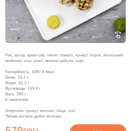
swipe
Рис, вугор, крем-сир, омлет томаго, кунжут, огірок, японський
майонез, соус унагі, зелена цибуля, норі.
Калорійність: 1087,8 Ккал
Білки: 33,4 г
Жири: 52,3 г
Вуглеводи: 159,4 г
Вага: 390 г
8 шматочків
Алергени: кунжут, молоко, яйце, соя.
*Може містити дрібні кісточки.
579
грн