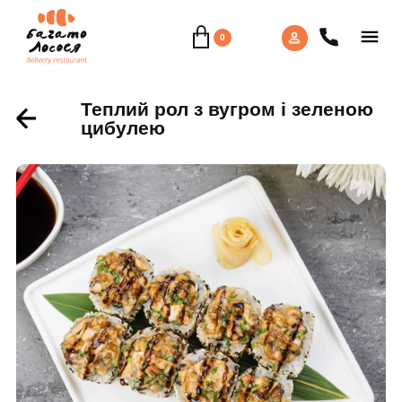
0
Теплий рол з вугром і зеленою
цибулею