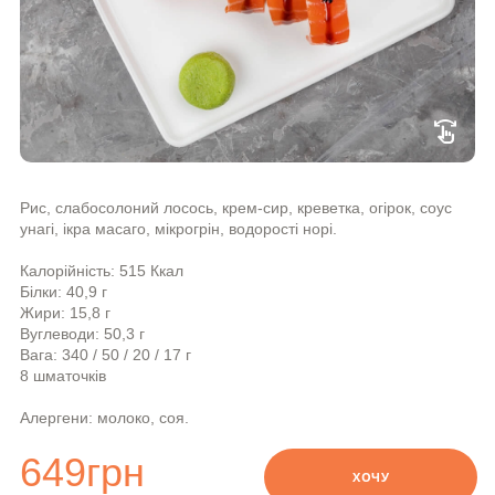
swipe
Рис, слабосолоний лосось, крем-сир, креветка, огірок, соус
унагі, ікра масаго, мікрогрін, водорості норі.
Калорійність: 515 Ккал
Білки: 40,9 г
Жири: 15,8 г
Вуглеводи: 50,3 г
Вага: 340 / 50 / 20 / 17 г
8 шматочків
Алергени: молоко, соя.
649
грн
ХОЧУ