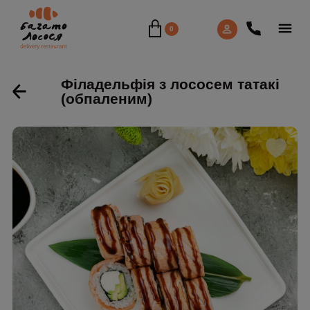
0
Філадельфія з лососем татакі
(обпаленим)