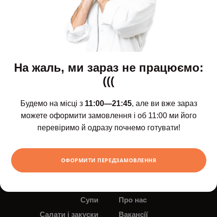
На жаль, ми зараз не працюємо:
(((
Будемо на місці з
11:00—21:45
, але ви вже зараз
можете оформити замовлення і об 11:00 ми його
Щодня з 11:00 до 21:45
перевіримо й одразу почнемо готувати!
Новинки
Доставка і оплата
Сети
Контакти
ОФОРМИТИ ПЕРЕДЗАМОВЛЕННЯ
Роли та суші
Новини
Поке
Акції
Супи
Про нас
Салати і закуски
Вакансії