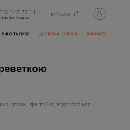
63) 547 22 11
МІЙ АККАУНТ
 21:45 без вихідних
ВИНО ТА ПИВО
ДОСТАВКА І ОПЛАТА
КОНТАКТИ
креветкою
ир, огірок, ікра тобіко, водорості норі.