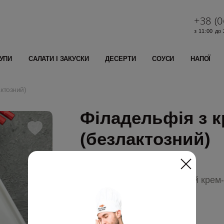
+38 (0
з 11:00 до
УПИ
САЛАТИ І ЗАКУСКИ
ДЕСЕРТИ
СОУСИ
НАПОЇ
ктозний)
Філадельфія з 
(безлактозний)
Рис, креветки, безлактозний крем-с
Калорійність: 413,3 Ккал
Білки: 22,5 г