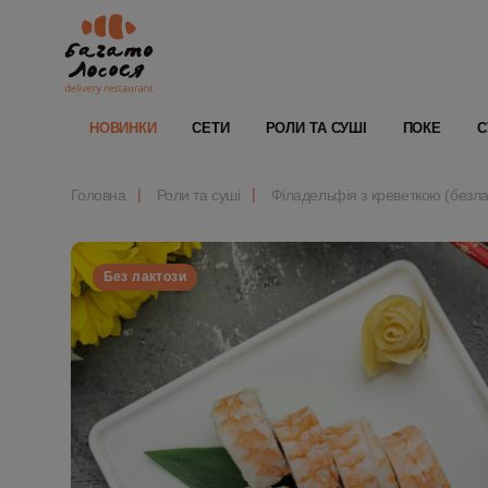
НОВИНКИ
СЕТИ
РОЛИ ТА СУШІ
ПОКЕ
С
Головна
Роли та суші
Філадельфія з креветкою (безла
Без лактози