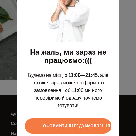
Жири: 44,6 г
Вуглеводи: 37,8 г
Вага: 335 / 50 / 20 / 17 г
8 шматочків
585
грн
На жаль, ми зараз не
працюємо:(((
swipe
ХОЧУ
Будемо на місці з
11:00—21:45
, але
ви вже зараз можете оформити
замовлення і об 11:00 ми його
перевіримо й одразу почнемо
готувати!
Десерти
Доставка і оплата
Соуси
Контакти
ОФОРМИТИ ПЕРЕДЗАМОВЛЕННЯ
Напої
+38 (063) 547 22 11