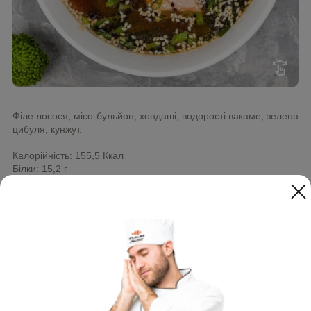
swipe
Філе лосося, місо-бульйон, хондаші, водорості вакаме, зелена
цибуля, кунжут.
Калорійність: 155,5 Ккал
Білки: 15,2 г
Жири: 5,7 г
Вуглеводи: 8,3 г
Вага: 350 г
Алергени: соя, кунжут.
325
грн
ХОЧУ