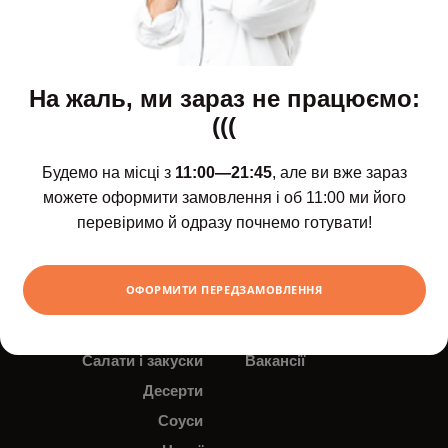
На жаль, ми зараз не працюємо:
(((
Щодня з 11:00 до 21:45
Будемо на місці з
11:00—21:45
, але ви вже зараз
можете оформити замовлення і об 11:00 ми його
Новинки
Доставка і оплата
перевіримо й одразу почнемо готувати!
Сети
Контакти
Роли та суші
Новини
ОФОРМИТИ ПЕРЕДЗАМОВЛЕННЯ
Поке
Акції
Супи
Про нас
Салати і закуски
Вакансії
Десерти
Соуси