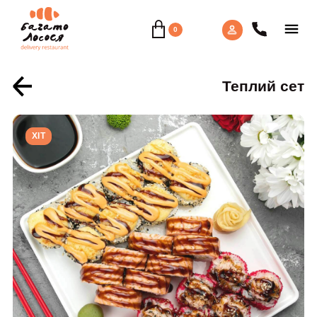
0
Теплий сет
ХIТ