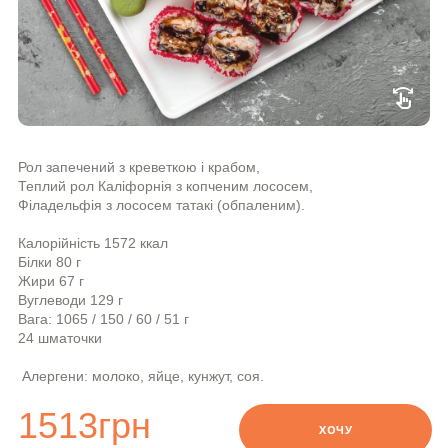
swipe
Рол запечений з креветкою і крабом,
Теплий рол Каліфорнія з копченим лососем,
Філадельфія з лососем татакі (обпаленим).
Калорiйнiсть 1572 ккал
Бiлки 80 г
Жири 67 г
Вуглеводи 129 г
Вага: 1065 / 150 / 60 / 51 г
24 шматочки
Алергени: молоко, яйце, кунжут, соя.
1513
грн
ХОЧУ