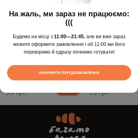
На жаль, ми зараз не працюємо:
(((
Будемо на місці з
11:00—21:45
, але ви вже зараз
можете оформити замовлення і об 11:00 ми його
перевіримо й одразу почнемо готувати!
Світле безалкогольне
ОФОРМИТИ ПЕРЕДЗАМОВЛЕННЯ
Темне безалко
пиво Mova, 0,33 л
пиво Mova, 0,3
99
99
ХОЧУ
грн
грн