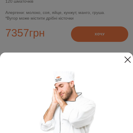
120 шматочків
Алергени: молоко, соя, яйце, кунжут, манго, груша.
*Вугор може містити дрібні кісточки
7357
грн
ХОЧУ
Додайте до замовлення