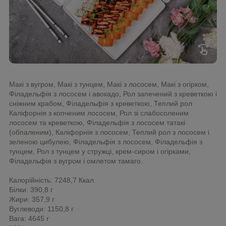
swipe
Макі з вугром, Макі з тунцем, Макі з лососем, Макі з огірком,
Філадельфія з лососем і авокадо, Рол запечений з креветкою і
сніжним крабом, Філадельфія з креветкою, Теплий рол
Каліфорнія з копченим лососем, Рол зі слабосоленим
лососем та креветкою, Філадельфія з лососем татакі
(обпаленим), Каліфорнія з лососем, Теплий рол з лососем і
зеленою цибулею, Філадельфія з лососем, Філадельфія з
тунцем, Рол з тунцем у стружці, крем-сиром і огірками,
Філадельфія з вугром і омлетом тамаго.
Калорійність: 7248,7 Ккал
Білки: 390,8 г
Жири: 357,9 г
Вуглеводи: 1150,8 г
Вага: 4645 г