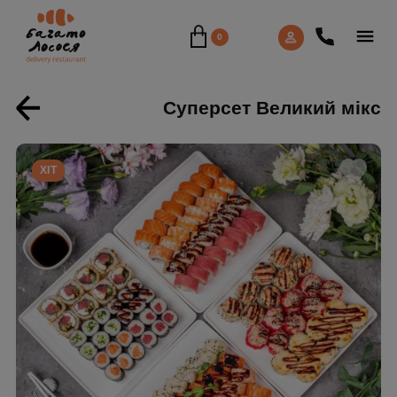
0
Суперсет Великий мікс
ХIТ