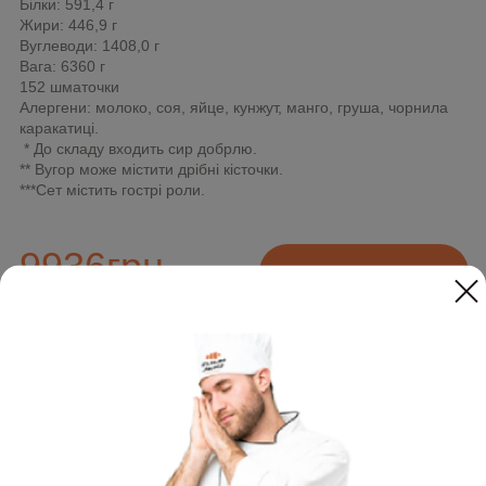
Білки: 591,4 г
Жири: 446,9 г
Вуглеводи: 1408,0 г
Вага: 6360 г
152 шматочки
Алергени: молоко, соя, яйце, кунжут, манго, груша, чорнила
каракатиці.
* До складу входить сир добрлю.
** Вугор може містити дрібні кісточки.
***Сет містить гострі роли.
9936
грн
ХОЧУ
Додайте до замовлення