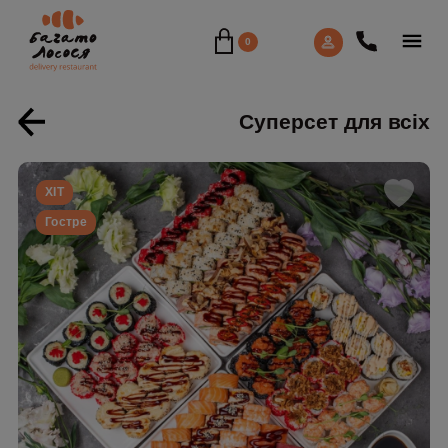
0
Суперсет для всіх
ХIТ
Гостре