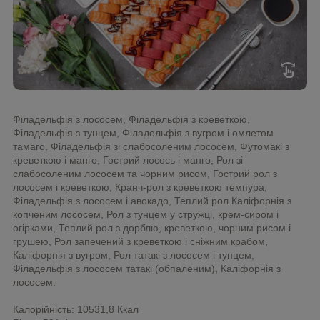
swipe
Філадельфія з лососем, Філадельфія з креветкою,
Філадельфія з тунцем, Філадельфія з вугром і омлетом
тамаго, Філадельфія зі слабосоленим лососем, Футомакі з
креветкою і манго, Гострий лосось і манго, Рол зі
слабосоленим лососем та чорним рисом, Гострий рол з
лососем і креветкою, Кранч-рол з креветкою темпура,
Філадельфія з лососем і авокадо, Теплий рол Каліфорнія з
копченим лососем, Рол з тунцем у стружці, крем-сиром і
огірками, Теплий рол з дорблю, креветкою, чорним рисом і
грушею, Рол запечений з креветкою і сніжним крабом,
Каліфорнія з вугром, Рол татакі з лососем і тунцем,
Філадельфія з лососем татакі (обпаленим), Каліфорнія з
лососем.
Калорійність: 10531,8 Ккал