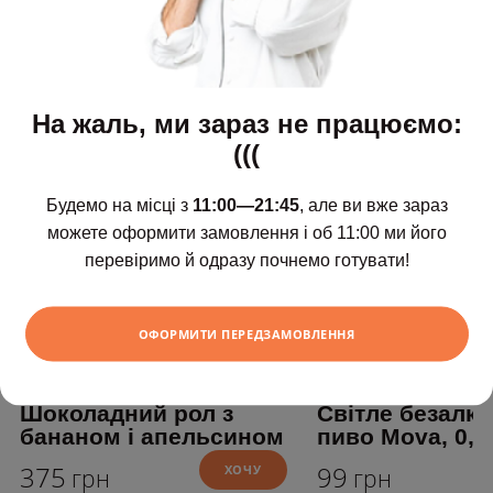
На жаль, ми зараз не працюємо:
(((
Будемо на місці з
11:00—21:45
, але ви вже зараз
можете оформити замовлення і об 11:00 ми його
перевіримо й одразу почнемо готувати!
ОФОРМИТИ ПЕРЕДЗАМОВЛЕННЯ
Шоколадний рол з
Світле безалк
бананом і апельсином
пиво Mova, 0,3
375
99
ХОЧУ
грн
грн