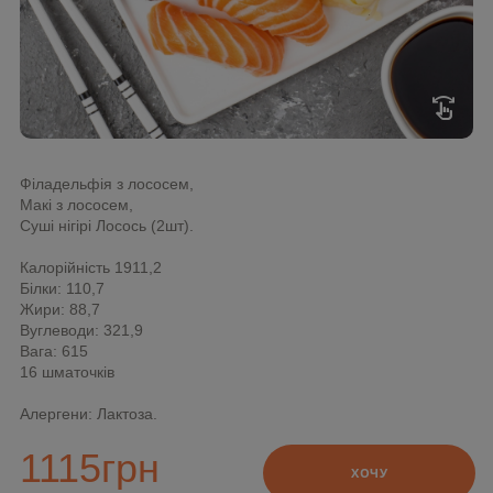
swipe
Філадельфія з лососем,
Макі з лососем,
Суші нігірі Лосось (2шт).
Калорійність 1911,2
Білки: 110,7
Жири: 88,7
Вуглеводи: 321,9
Вага: 615
16 шматочків
Алергени: Лактоза.
1115
грн
ХОЧУ