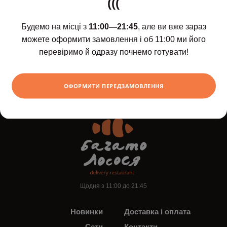
(((
Будемо на місці з
11:00—21:45
, але ви вже зараз
можете оформити замовлення і об 11:00 ми його
перевіримо й одразу почнемо готувати!
Салат Чука з
Сашимі лосос
горіховим соусом
569
грн
300
ХОЧУ
грн
ОФОРМИТИ ПЕРЕДЗАМОВЛЕННЯ
Щодня з 11:00 до 21:45
Новинки
Доставка і оплата
Сети
Контакти