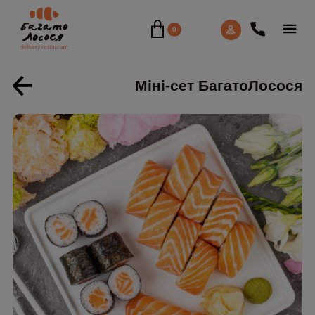
0
Міні-сет БагатоЛосося