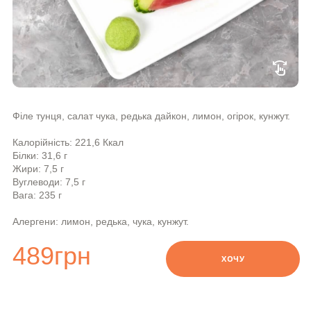
swipe
Філе тунця, салат чука, редька дайкон, лимон, огірок, кунжут.
Калорійність: 221,6 Ккал
Білки: 31,6 г
Жири: 7,5 г
Вуглеводи: 7,5 г
Вага: 235 г
Алергени: лимон, редька, чука, кунжут.
489
грн
ХОЧУ