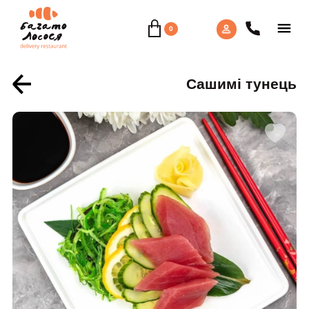
0
Сашимі тунець