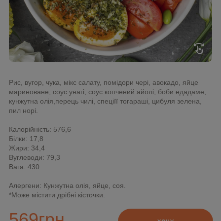
swipe
Рис, вугор, чука, мікс салату, помідори чері, авокадо, яйце
мариноване, соус унагі, соус копчений айолі, боби едадаме,
кунжутна олія,перець чилі, спеціїї тогараші, цибуля зелена,
пил норі.
Калорійність: 576,6
Білки: 17,8
Жири: 34,4
Вуглеводи: 79,3
Вага: 430
Алергени: Кунжутна олія, яйце, соя.
*Може містити дрібні кісточки.
569
грн