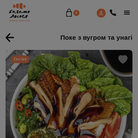
0
Поке з вугром та унагі
Гостре