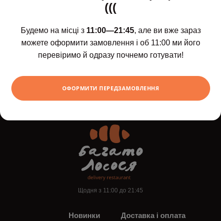
(((
Будемо на місці з
11:00—21:45
, але ви вже зараз
можете оформити замовлення і об 11:00 ми його
перевіримо й одразу почнемо готувати!
Лимонад "Фреш
Лимонад "Манг
цитрус", 0,5 л
маракуя", 0.5 л
222
264
ХОЧУ
грн
ОФОРМИТИ ПЕРЕДЗАМОВЛЕННЯ
грн
Щодня з 11:00 до 21:45
Новинки
Доставка і оплата