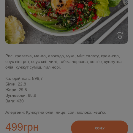
swipe
Рис, креветка, манго, авокадо, чука, мікс салату, крем-сир,
соус вінігрет, соус світ чилі, тобіка червона, кешʼю, кунжутна
олія, кунжут суміш, пил норі.
Калорійність: 596,7
Білки: 22,8
Жири: 29,5
Вуглеводи: 88,9
Вага: 430
Алергени: Кунжутна олія, яйце, соя, молоко, кеш'ю.
499
грн
ХОЧУ