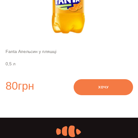
swipe
Fanta Апельсин у пляшці
0,5 л
80
грн
ХОЧУ