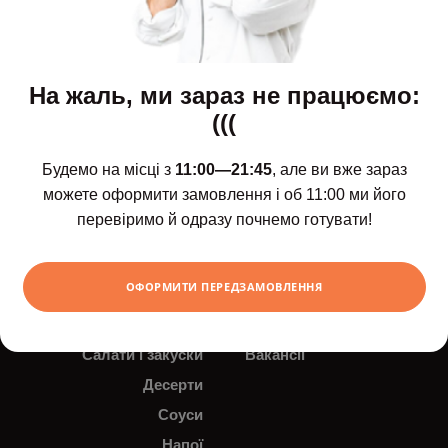
На жаль, ми зараз не працюємо:
(((
Щодня з 11:00 до 21:45
Будемо на місці з
11:00—21:45
, але ви вже зараз
можете оформити замовлення і об 11:00 ми його
Новинки
Доставка і оплата
перевіримо й одразу почнемо готувати!
Сети
Контакти
Роли та суші
Новини
ОФОРМИТИ ПЕРЕДЗАМОВЛЕННЯ
Поке
Акції
Супи
Про нас
Салати і закуски
Вакансії
Десерти
Соуси
Напої