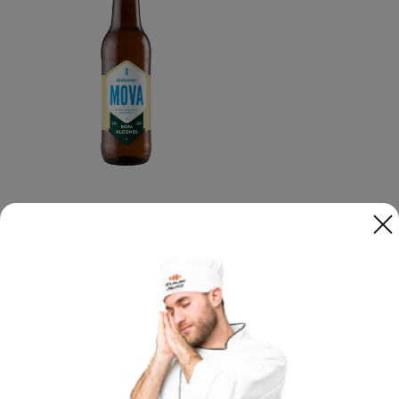
Світле безалкогольне
Темне безалко
пиво Mova, 0,33 л
пиво Mova, 0,3
99
99
ХОЧУ
грн
грн