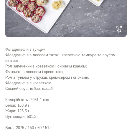
swipe
Філадельфія з тунцем;
Філадельфія з лососем татакі, креветкою темпура та соусом
вінігрет;
Рол запечений з креветкою і сніжним крабом;
Футомакі з лососем і креветкою;
Рол з тунцем у стружці, крем-сиром і огірками;
Філадельфія з креветкою..
Соєвий соус, імбир, васабі.
Калорійність: 2931,1 кал
Білки: 163,9 г
Жири: 125,5 г
Вуглеводи: 501,3 г
Вага: 2075 / 150 / 60 / 51 г