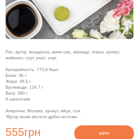
swipe
Рис, вугор, моцарела, крем-сир, авокадо, огірок, кунжут,
майонез, соус унагі, норі.
Калорийность: 773,8 Ккал
Білки: 36 г
Жири: 48,6 г
Вуглеводи: 124,7 г
Вага: 380 г
8 шматочків
Алергени: Молоко, кунжут, яйця, соя.
*Вугор може містити дрібні кісточки.
555
грн
ХОЧУ